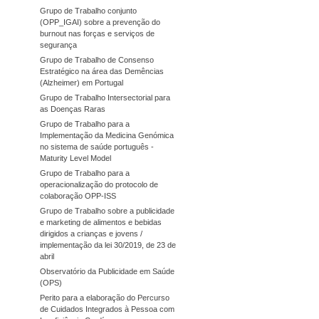
Grupo de Trabalho conjunto
(OPP_IGAI) sobre a prevenção do
burnout nas forças e serviços de
segurança
Grupo de Trabalho de Consenso
Estratégico na área das Demências
(Alzheimer) em Portugal
Grupo de Trabalho Intersectorial para
as Doenças Raras
Grupo de Trabalho para a
Implementação da Medicina Genómica
no sistema de saúde português -
Maturity Level Model
Grupo de Trabalho para a
operacionalização do protocolo de
colaboração OPP-ISS
Grupo de Trabalho sobre a publicidade
e marketing de alimentos e bebidas
dirigidos a crianças e jovens /
implementação da lei 30/2019, de 23 de
abril
Observatório da Publicidade em Saúde
(OPS)
Perito para a elaboração do Percurso
de Cuidados Integrados à Pessoa com