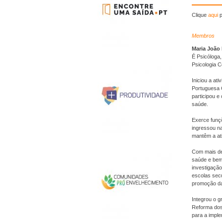
Clique
aqui
p
Membros
Maria João
É Psicóloga,
Psicologia C
Iniciou a at
Portuguesa 
participou e
saúde.
Exerce funç
ingressou n
mantêm a ati
Com mais de
saúde e bem-
investigaçã
escolas sec
promoção da
Integrou o 
Reforma dos
para a imple