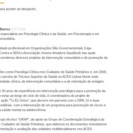
ara aceder ao despacho.
 Barros
(CP 8109)
 especialista em Psicologia Clínica e da Saúde, em Psicoterapia e em
omunitária.
ividade profissional em Organizações Não Governamentais (Liga
Contra a SIDA e Associação Jovens Amadora Saudável) nas quais
 coordenou diversos projetos de intervenção comunitária e de promoção da
ões como Psicóloga Clínica nos Cuidados de Saúde Primários e, em 2000,
a carreira de Técnico Superior de Saúde no ACES Lisboa Norte onde
vidade clínica, de intervenção comunitária e a de orientação de estágios.
 30 anos de experiência em intervenção psicológica para a promoção da
estar ao longo do ciclo de vida, é coordenadora do projeto de
o ação “Tu És Único”, que decorre em parceria com o ISPA, IU e duas
undárias, com a intervenção de um programa para prevenção de riscos e
 saúde mental na adolescência.
grupo técnico "URAP", de apoio ao Grupo de Coordenação Estratégica da
 Cuidados de Saúde Primários, que elaborou os documentos orientadores
mentação e avaliação das unidades multidisciplinares nos ACES.