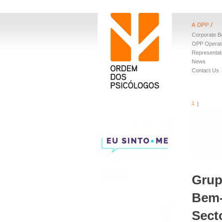
Corporate B
OPP Operat
Representat
News
Contact Us
1
Grup
Bem-
Sect