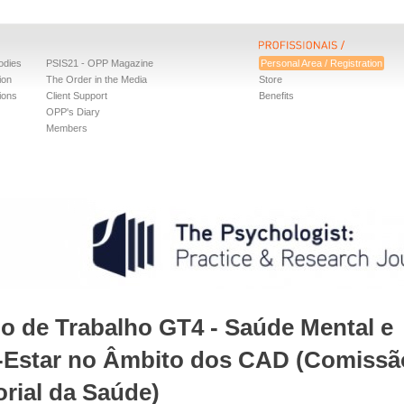
odies
PSIS21 - OPP Magazine
Personal Area / Registration
ion
The Order in the Media
Store
ions
Client Support
Benefits
OPP's Diary
Members
o de Trabalho GT4 - Saúde Mental e
Estar no Âmbito dos CAD (Comissã
orial da Saúde)