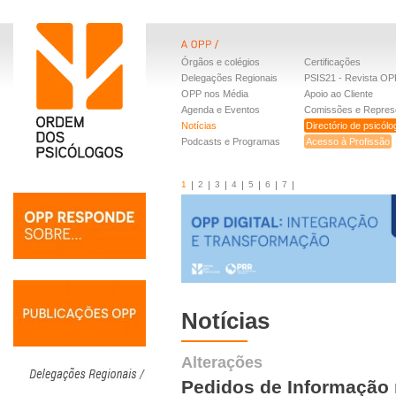
Órgãos e colégios
Certificações
Delegações Regionais
PSIS21 - Revista OP
OPP nos Média
Apoio ao Cliente
Agenda e Eventos
Comissões e Repres
Notícias
Directório de psicól
Podcasts e Programas
Acesso à Profissão
1
2
3
4
5
6
7
Notícias
Alterações
Pedidos de Informação 