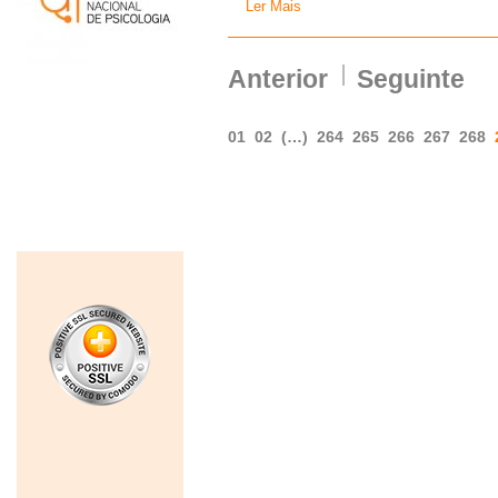
Ler Mais
Anterior
Seguinte
01
02
(…)
264
265
266
267
268