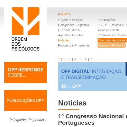
Órgãos e colégios
Certificações
Delegações Regionais
PSIS21 - Revista OP
OPP nos Média
Apoio ao Cliente
Agenda e Eventos
Comissões e Repres
Notícias
Directório de psicól
Podcasts e Programas
Acesso à Profissão
1
2
3
4
5
6
7
Notícias
1º Congresso Nacional
Portugueses