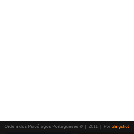
Ordem dos Psicólogos Portugueses ©
| 2011 | Por
Slingshot