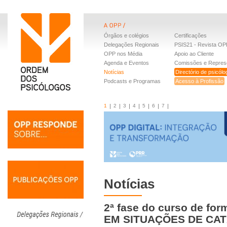
Órgãos e colégios
Certificações
Delegações Regionais
PSIS21 - Revista OP
OPP nos Média
Apoio ao Cliente
Agenda e Eventos
Comissões e Repres
Notícias
Directório de psicól
Podcasts e Programas
Acesso à Profissão
1
2
3
4
5
6
7
Notícias
2ª fase do curso de f
EM SITUAÇÕES DE CA