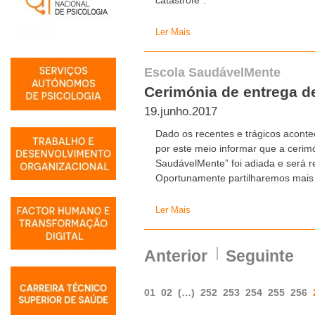
Ler Mais
Escola SaudávelMente
Cerimónia de entrega d
19.junho.2017
Dado os recentes e trágicos aconte
por este meio informar que a cerimó
SaudávelMente” foi adiada e será re
Oportunamente partilharemos mais
Ler Mais
Anterior
Seguinte
01
02
(…)
252
253
254
255
256