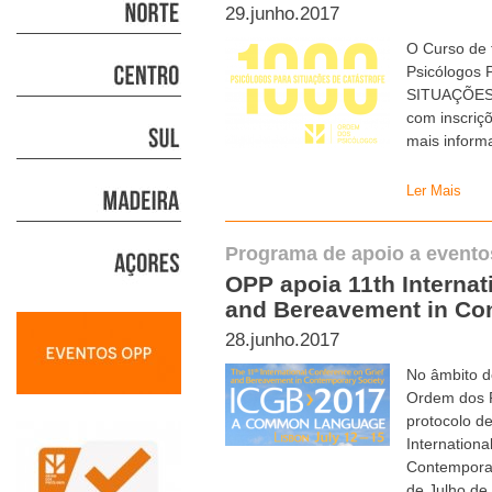
29.junho.2017
O Curso de 
Psicólogos
SITUAÇÕES 
com inscriçõ
mais inform
Ler Mais
Programa de apoio a eventos
OPP apoia 11th Internat
and Bereavement in Co
28.junho.2017
No âmbito d
Ordem dos P
protocolo d
Internation
Contemporary
de Julho de