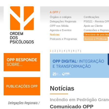
Órgãos e colégios
Certificações
Delegações Regionais
PSIS21 - Revista OP
OPP nos Média
Apoio ao Cliente
Agenda e Eventos
Comissões e Repres
Notícias
Directório de psicól
Podcasts e Programas
Acesso à Profissão
1
2
3
4
5
6
7
Notícias
Incêndio em Pedrógão Gran
Comunicado OPP