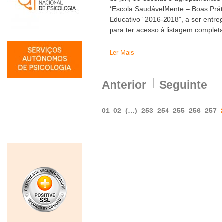
“Escola SaudávelMente – Boas Prát
Educativo” 2016-2018", a ser entre
para ter acesso à listagem complet
Ler Mais
Anterior
Seguinte
01
02
(…)
253
254
255
256
257