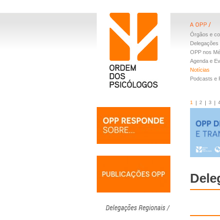
Órgãos e co
Delegações 
OPP nos Mé
Agenda e E
Notícias
Podcasts e
1
2
3
Dele