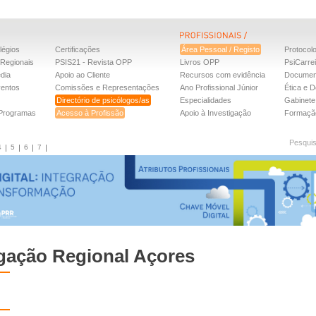
légios
Certificações
Área Pessoal / Registo
Protocol
Regionais
PSIS21 - Revista OPP
Livros OPP
PsiCarre
dia
Apoio ao Cliente
Recursos com evidência
Documen
ventos
Comissões e Representações
Ano Profissional Júnior
Ética e D
Directório de psicólogos/as
Especialidades
Gabinete 
 Programas
Acesso à Profissão
Apoio à Investigação
Formaçã
Pesqui
4
5
6
7
gação Regional Açores