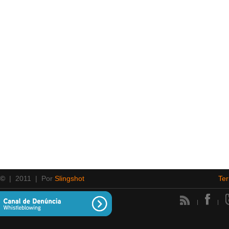
 ©
| 2011 | Por
Slingshot
Te