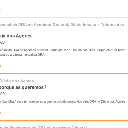
s
ensal da DRA no Açoriano Oriental, Diário Insular e Tribuna das
gia nos Açores
020
nsal da DRA no Açoriano Oriental, Diário Insular e Tribuna das Ilhas. Clique em "Ler Mais"
 acesso à página mensal da DRA.
s
 Diário dos Açores
 porque as queremos?
020
 "Ler Mais" para ter acesso ao artigo de opinião promovido pela DRA no Diário dos Açores.
s
ta da Presidente da DRA ao Açoriano Oriental