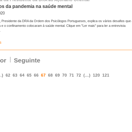
tos da pandemia na saúde mental
020
, Presidente da DRA da Ordem dos Psicólogos Portugueses, explica os vários desafios que 
 e o confinamento colocaram à saúde mental. Clique em "Ler mais" para ler a entrevista
.
s
ior
Seguinte
…)
62
63
64
65
66
67
68
69
70
71
72
(…)
120
121