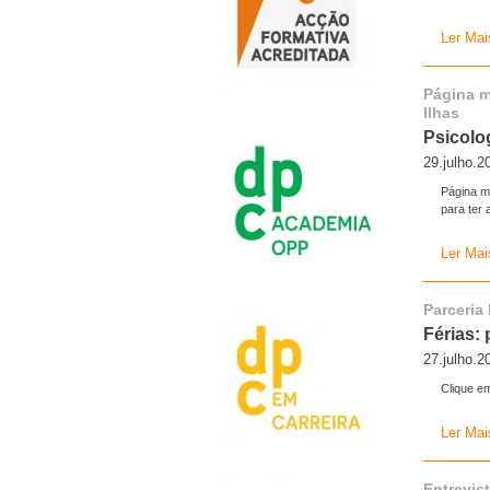
Ler Mai
Página m
Ilhas
Psicolo
29.julho.2
Página me
para ter
Ler Mai
Parceria
Férias:
27.julho.2
Clique em
Ler Mai
Entrevis