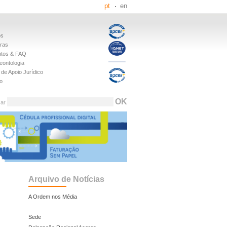
pt
en
os
iras
tos & FAQ
eontologia
de Apoio Jurídico
o
sar
Arquivo de Notícias
A Ordem nos Média
Sede