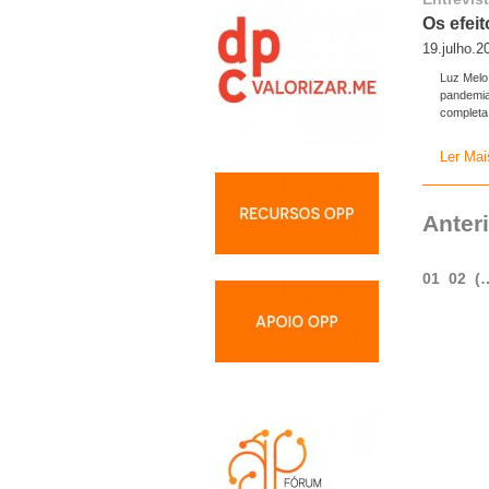
Os efei
19.julho.2
Luz Melo
pandemia
completa
Ler Mai
Anter
01
02
(