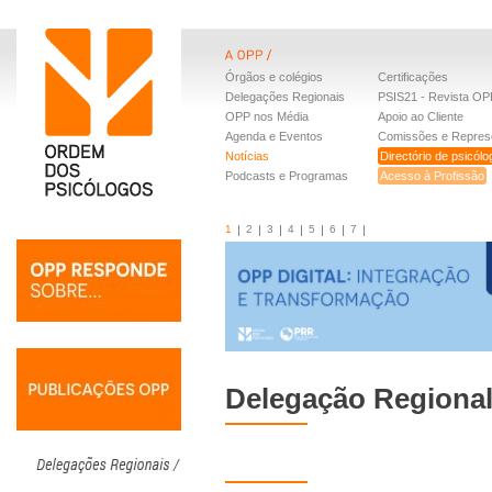
Órgãos e colégios
Certificações
Delegações Regionais
PSIS21 - Revista OP
OPP nos Média
Apoio ao Cliente
Agenda e Eventos
Comissões e Repres
Notícias
Directório de psicól
Podcasts e Programas
Acesso à Profissão
1
2
3
4
5
6
7
Delegação Regional