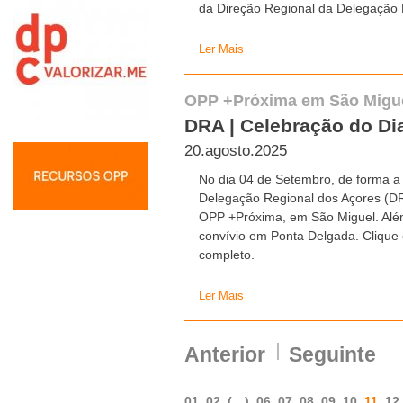
da Direção Regional da Delegação 
Ler Mais
OPP +Próxima em São Migu
DRA | Celebração do Di
20.agosto.2025
No dia 04 de Setembro, de forma a 
Delegação Regional dos Açores (DRA
OPP +Próxima, em São Miguel. Além
convívio em Ponta Delgada. Clique
completo.
Ler Mais
Anterior
Seguinte
01
02
(…)
06
07
08
09
10
11
12