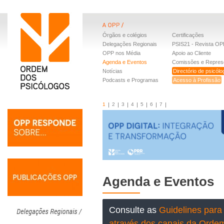
Órgãos e colégios
Certificações
Delegações Regionais
PSIS21 - Revista OP
OPP nos Média
Apoio ao Cliente
Agenda e Eventos
Comissões e Repres
Notícias
Directório de psicól
Podcasts e Programas
Acesso à Profissão
1
2
3
4
5
6
7
Agenda e Eventos
Consulte as
Guidelines para 
através dos canais da Orde