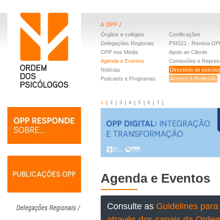
Órgãos e colégios
Certificações
Delegações Regionais
PSIS21 - Revista OP
OPP nos Média
Apoio ao Cliente
Agenda e Eventos
Comissões e Repres
Notícias
Directório de psicól
Podcasts e Programas
Acesso à Profissão
1
2
3
4
5
6
7
Agenda e Eventos
Consulte as
Guidelines para 
através dos canais da Orde