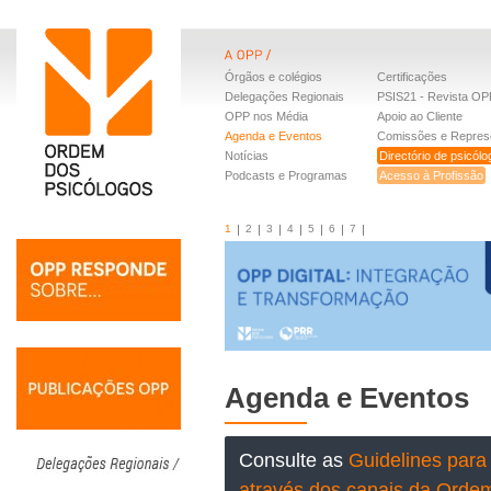
Órgãos e colégios
Certificações
Delegações Regionais
PSIS21 - Revista OP
OPP nos Média
Apoio ao Cliente
Agenda e Eventos
Comissões e Repres
Notícias
Directório de psicól
Podcasts e Programas
Acesso à Profissão
1
2
3
4
5
6
7
Agenda e Eventos
Consulte as
Guidelines para 
através dos canais da Orde