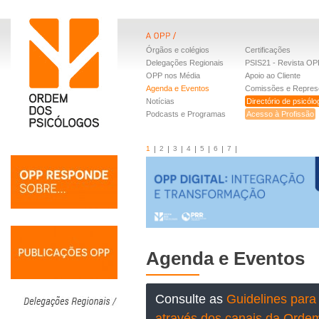
Órgãos e colégios
Certificações
Delegações Regionais
PSIS21 - Revista OP
OPP nos Média
Apoio ao Cliente
Agenda e Eventos
Comissões e Repres
Notícias
Directório de psicól
Podcasts e Programas
Acesso à Profissão
1
2
3
4
5
6
7
Agenda e Eventos
Consulte as
Guidelines para 
através dos canais da Orde