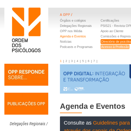
Órgãos e colégios
Certificações
Delegações Regionais
PSIS21 - Revista OP
OPP nos Média
Apoio ao Cliente
Agenda e Eventos
Comissões e Repres
Notícias
Directório de psicól
Podcasts e Programas
Acesso à Profissão
1
2
3
4
5
6
7
Agenda e Eventos
Consulte as
Guidelines para 
através dos canais da Orde