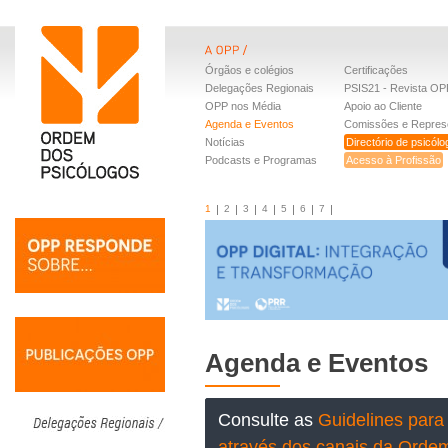
Órgãos e colégios
Certificações
Delegações Regionais
PSIS21 - Revista OP
OPP nos Média
Apoio ao Cliente
Agenda e Eventos
Comissões e Repres
Notícias
Directório de psicól
Podcasts e Programas
Acesso à Profissão
1
2
3
4
5
6
7
Agenda e Eventos
Consulte as
Guidelines para 
através dos canais da Orde