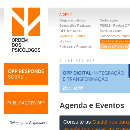
Órgãos e colégios
Certificações
Delegações Regionais
PSIS21 - Revista OP
OPP nos Média
Apoio ao Cliente
Agenda e Eventos
Comissões e Repres
Notícias
Directório de psicól
Podcasts e Programas
Acesso à Profissão
1
2
3
4
5
6
7
Agenda e Eventos
Consulte as
Guidelines para 
através dos canais da Orde