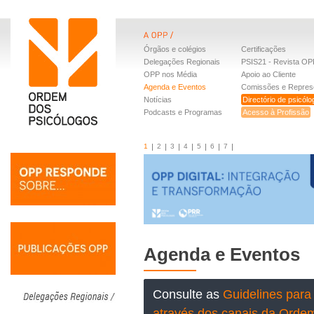
Órgãos e colégios
Certificações
Delegações Regionais
PSIS21 - Revista OP
OPP nos Média
Apoio ao Cliente
Agenda e Eventos
Comissões e Repres
Notícias
Directório de psicól
Podcasts e Programas
Acesso à Profissão
1
2
3
4
5
6
7
Agenda e Eventos
Consulte as
Guidelines para 
através dos canais da Orde