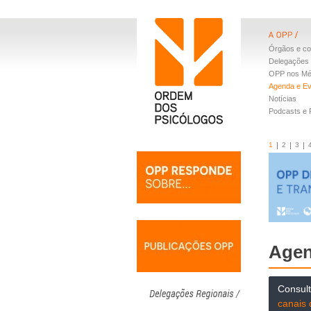
Órgãos e co
Delegações 
OPP nos Mé
Agenda e E
Notícias
Podcasts e
1
2
3
Agen
Consul
canais