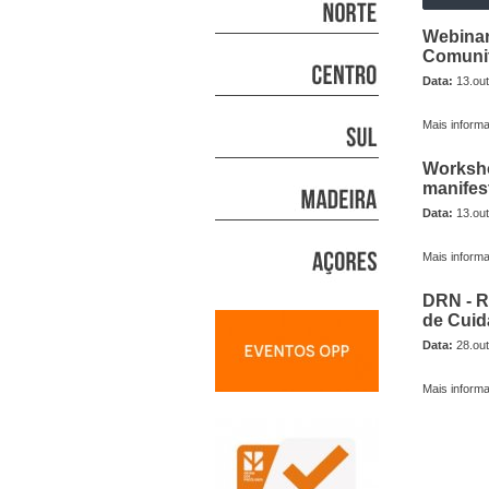
Webinar
Comunit
Data:
13.out
Mais infor
Worksho
manifest
Data:
13.out
Mais infor
DRN - R
de Cuid
Data:
28.out
Mais infor