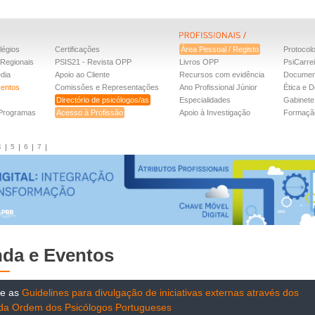
légios
Certificações
Área Pessoal / Registo
Protocol
Regionais
PSIS21 - Revista OPP
Livros OPP
PsiCarre
dia
Apoio ao Cliente
Recursos com evidência
Documen
ventos
Comissões e Representações
Ano Profissional Júnior
Ética e D
Directório de psicólogos/as
Especialidades
Gabinete 
 Programas
Acesso à Profissão
Apoio à Investigação
Formaçã
4
5
6
7
da e Eventos
te as
Guidelines para divulgação de iniciativas externas através dos
 da Ordem dos Psicólogos Portugueses