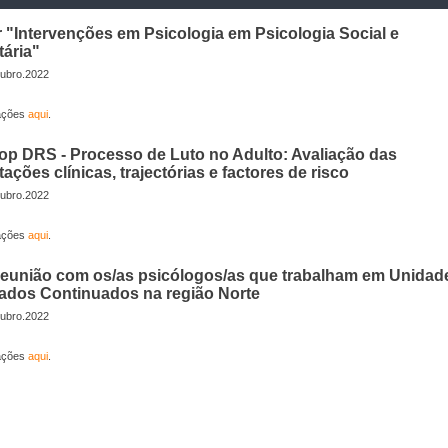
 "Intervenções em Psicologia em Psicologia Social e
ária"
ubro.2022
mações
aqui
.
p DRS - Processo de Luto no Adulto: Avaliação das
ações clínicas, trajectórias e factores de risco
ubro.2022
mações
aqui
.
eunião com os/as psicólogos/as que trabalham em Unidad
ados Continuados na região Norte
ubro.2022
mações
aqui
.