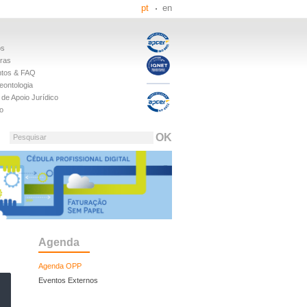
pt
en
os
iras
tos & FAQ
eontologia
de Apoio Jurídico
o
Pesquisar
Agenda
Agenda OPP
Eventos Externos