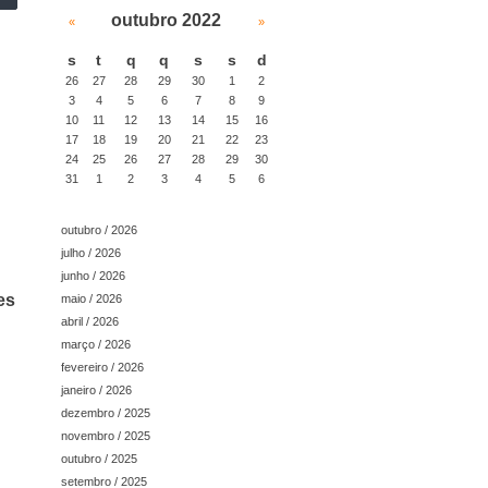
outubro 2022
«
»
s
t
q
q
s
s
d
26
27
28
29
30
1
2
3
4
5
6
7
8
9
10
11
12
13
14
15
16
17
18
19
20
21
22
23
24
25
26
27
28
29
30
31
1
2
3
4
5
6
outubro / 2026
julho / 2026
junho / 2026
es
maio / 2026
abril / 2026
março / 2026
fevereiro / 2026
janeiro / 2026
dezembro / 2025
novembro / 2025
outubro / 2025
setembro / 2025