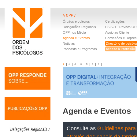
Órgãos e colégios
Certificações
Delegações Regionais
PSIS21 - Revista OP
OPP nos Média
Apoio ao Cliente
Agenda e Eventos
Comissões e Repres
Notícias
Directório de psicól
Podcasts e Programas
Acesso à Profissão
1
2
3
4
5
6
7
Agenda e Eventos
Consulte as
Guidelines para 
através dos canais da Orde