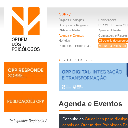
Órgãos e colégios
Certificações
Delegações Regionais
PSIS21 - Revista OP
OPP nos Média
Apoio ao Cliente
Agenda e Eventos
Comissões e Repres
Notícias
Directório de psicól
Podcasts e Programas
Acesso à Profissão
1
2
3
4
5
6
7
Agenda e Eventos
Consulte as
Guidelines para divulga
canais da Ordem dos Psicólogos Po