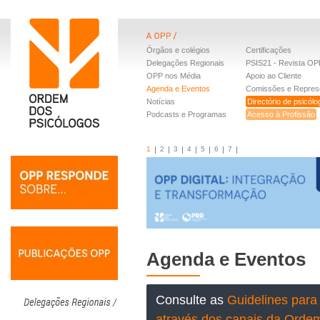
Órgãos e colégios
Certificações
Delegações Regionais
PSIS21 - Revista OP
OPP nos Média
Apoio ao Cliente
Agenda e Eventos
Comissões e Repres
Notícias
Directório de psicól
Podcasts e Programas
Acesso à Profissão
1
2
3
4
5
6
7
Agenda e Eventos
Consulte as
Guidelines para 
através dos canais da Orde