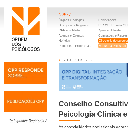
Órgãos e colégios
Certificações
Delegações Regionais
PSIS21 - Revista OP
OPP nos Média
Apoio ao Cliente
Agenda e Eventos
Comissões e Repres
Notícias
Directório de psicól
Podcasts e Programas
Acesso à Profissão
1
2
3
4
5
6
7
Conselho Consultiv
Psicologia Clínica 
As especialidades profissionais gara