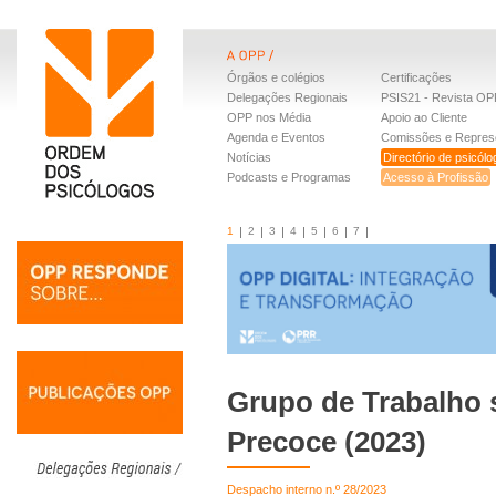
Órgãos e colégios
Certificações
Delegações Regionais
PSIS21 - Revista OP
OPP nos Média
Apoio ao Cliente
Agenda e Eventos
Comissões e Repres
Notícias
Directório de psicól
Podcasts e Programas
Acesso à Profissão
1
2
3
4
5
6
7
Grupo de Trabalho 
Precoce (2023)
Despacho interno n.º 28/2023