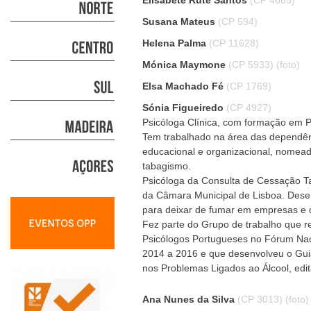
Elisabete Rute Santos
(CP 4685)
Susana Mateus
(CP 594)
Helena Palma
(CP 11628)
Mónica Maymone
(CP 5933)
(foto)
Elsa Machado Fé
(CP 1769)
Sónia Figueiredo
(CP 4927)
Psicóloga Clínica, com formação em P
Tem trabalhado na área das dependênc
educacional e organizacional, nomea
tabagismo.
Psicóloga da Consulta de Cessação Ta
da Câmara Municipal de Lisboa. Dese
para deixar de fumar em empresas e 
Fez parte do Grupo de trabalho que 
Psicólogos Portugueses no Fórum Nac
2014 a 2016 e que desenvolveu o Guia
nos Problemas Ligados ao Álcool, ed
Ana Nunes da Silva
(CP 3013)
(foto)