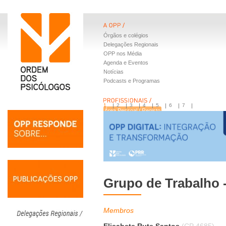
Órgãos e colégios
Delegações Regionais
OPP nos Média
Agenda e Eventos
Notícias
Podcasts e Programas
1
2
3
4
5
6
7
Área Pessoal / Registo
Livros OPP
Recursos com evidência
Ano Profissional Júnior
Especialidades
Apoio à Investigação
Grupo de Trabalho 
Membros