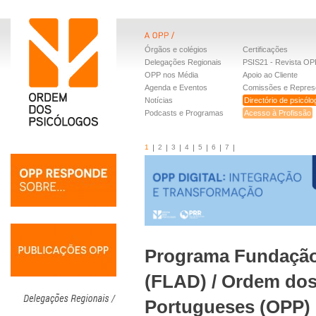
Órgãos e colégios
Certificações
Delegações Regionais
PSIS21 - Revista OP
OPP nos Média
Apoio ao Cliente
Agenda e Eventos
Comissões e Repres
Notícias
Directório de psicól
Podcasts e Programas
Acesso à Profissão
1
2
3
4
5
6
7
Programa Fundaçã
(FLAD) / Ordem dos
Portugueses (OPP)